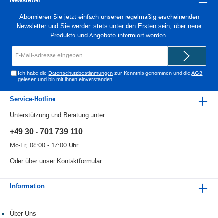
Newsletter
Abonnieren Sie jetzt einfach unseren regelmäßig erscheinenden
Newsletter und Sie werden stets unter den Ersten sein, über neue
Produkte und Angebote informiert werden.
E-
Mail-
Adresse*
Ich habe die
Datenschutzbestimmungen
zur Kenntnis genommen und die
AGB
gelesen und bin mit ihnen einverstanden.
Service-Hotline
Unterstützung und Beratung unter:
+49 30 - 701 739 110
Mo-Fr, 08:00 - 17:00 Uhr
Oder über unser
Kontaktformular
.
Information
Über Uns