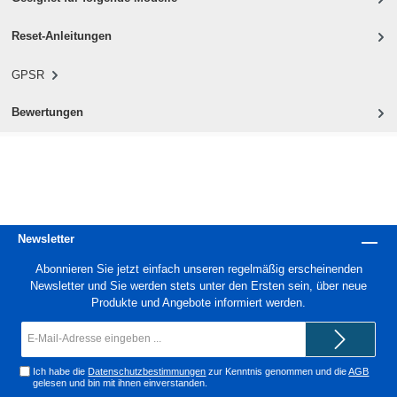
Reset-Anleitungen
GPSR
Bewertungen
Newsletter
Abonnieren Sie jetzt einfach unseren regelmäßig erscheinenden
Newsletter und Sie werden stets unter den Ersten sein, über neue
Produkte und Angebote informiert werden.
E-
Mail-
Adresse*
Ich habe die
Datenschutzbestimmungen
zur Kenntnis genommen und die
AGB
gelesen und bin mit ihnen einverstanden.